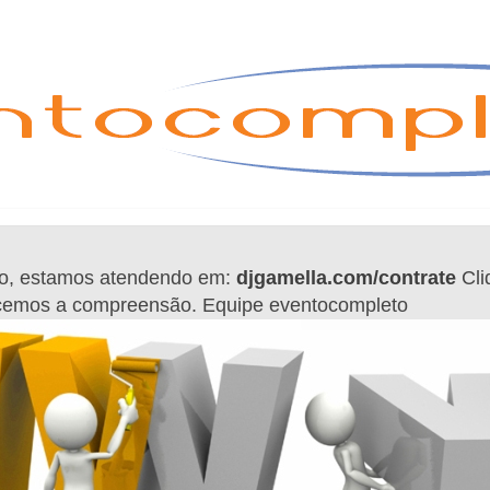
o, estamos atendendo em:
djgamella.com/contrate
Cli
cemos a compreensão. Equipe eventocompleto